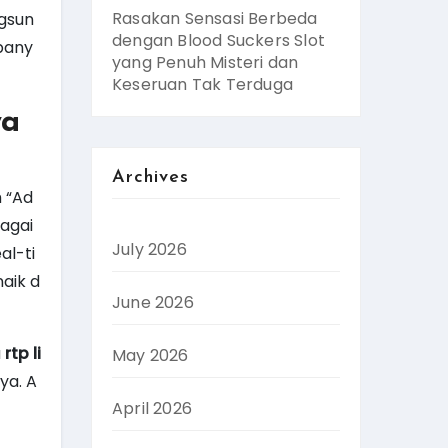
Rasakan Sensasi Berbeda
ngsun
dengan Blood Suckers Slot
 bany
yang Penuh Misteri dan
Keseruan Tak Terduga
ya
Archives
h “Ad
bagai
July 2026
al-ti
naik d
June 2026
a
rtp li
May 2026
ya. A
April 2026