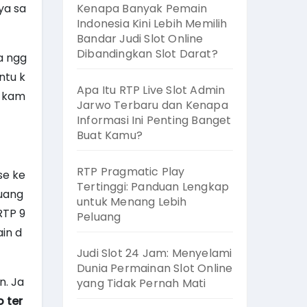
ya sa
Kenapa Banyak Pemain
Indonesia Kini Lebih Memilih
Bandar Judi Slot Online
Dibandingkan Slot Darat?
a ngg
ntu k
Apa Itu RTP Live Slot Admin
g kam
Jarwo Terbaru dan Kenapa
Informasi Ini Penting Banget
Buat Kamu?
RTP Pragmatic Play
se ke
Tertinggi: Panduan Lengkap
uang
untuk Menang Lebih
RTP 9
Peluang
in d
Judi Slot 24 Jam: Menyelami
Dunia Permainan Slot Online
n. Ja
yang Tidak Pernah Mati
o ter