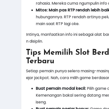
rahasia. Mereka cuma ngumpulin info d
Mitos: Main pas RTP rendah lebih bai
hubungannya. RTP rendah artinya pelua
main saat RTP lagi oke.
Intinya, manfaatkan info ini sebagai alat 
n disiplin.
Tips Memilih Slot Ber
Terbaru
Setiap pemain punya selera masing-masing.
ejar jackpot. Nah, cara milih game berdasar
Buat pemain modal kecil:
Pilih game d
Kemenangan bakal sering datang meski
iseng.
Buat pemain ngejar bonus:
Game deng