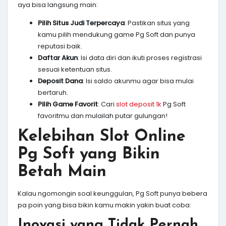
aya bisa langsung main:
Pilih Situs Judi Terpercaya
: Pastikan situs yang
kamu pilih mendukung game Pg Soft dan punya
reputasi baik.
Daftar Akun
: Isi data diri dan ikuti proses registrasi
sesuai ketentuan situs.
Deposit Dana
: Isi saldo akunmu agar bisa mulai
bertaruh.
Pilih Game Favorit
: Cari
slot deposit 1k
Pg Soft
favoritmu dan mulailah putar gulungan!
Kelebihan Slot Online
Pg Soft yang Bikin
Betah Main
Kalau ngomongin soal keunggulan, Pg Soft punya bebera
pa poin yang bisa bikin kamu makin yakin buat coba:
Inovasi yang Tidak Pernah