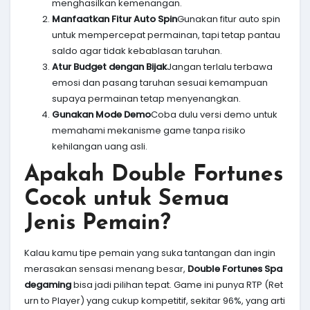
menghasilkan kemenangan.
Manfaatkan Fitur Auto Spin
Gunakan fitur auto spin
untuk mempercepat permainan, tapi tetap pantau
saldo agar tidak kebablasan taruhan.
Atur Budget dengan Bijak
Jangan terlalu terbawa
emosi dan pasang taruhan sesuai kemampuan
supaya permainan tetap menyenangkan.
Gunakan Mode Demo
Coba dulu versi demo untuk
memahami mekanisme game tanpa risiko
kehilangan uang asli.
Apakah Double Fortunes
Cocok untuk Semua
Jenis Pemain?
Kalau kamu tipe pemain yang suka tantangan dan ingin
merasakan sensasi menang besar,
Double Fortunes Spa
degaming
bisa jadi pilihan tepat. Game ini punya RTP (Ret
urn to Player) yang cukup kompetitif, sekitar 96%, yang arti