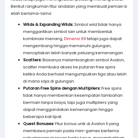
Berikut rangkuman fitur andalan yang membuat pemain b
etah berlama-lama:
Wilds & Expanding Wilds:
Simbol wild tidak hanya
menggantikan simbol lain untuk membentuk
kombinasi menang,
Dimensi 69
tetapi juga dapat
mengembang hingga memenuhi gulungan,
menciptakan lebih banyak peluang kemenangan.
Scatters:
Biasanya melambangkan simbol Avalon,
scatter membuka akses ke putaran free spins
ketika Anda berhasil mengumpulkan tiga atau lebih
di mana saja di gulungan.
Putaran Free Spins dengan Multipliers:
Free spins
tidak hanya memberikan kesempatan tambahan
bermain tanpa biaya, tapi juga multipliers yang
dapat menggandakan kemenangan hingga
beberapa kali lipat.
Quest Bonuses:
Fitur bonus unik di Avalon II yang
membawa pemain pada mini-games bertema
petualangan mencari harta karun, menambahkan