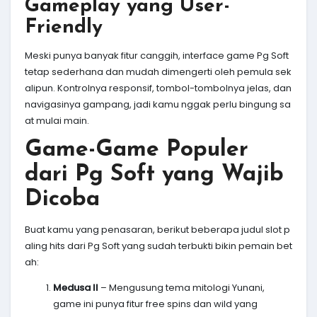
Gameplay yang User-
Friendly
Meski punya banyak fitur canggih, interface game Pg Soft
tetap sederhana dan mudah dimengerti oleh pemula sek
alipun. Kontrolnya responsif, tombol-tombolnya jelas, dan
navigasinya gampang, jadi kamu nggak perlu bingung sa
at mulai main.
Game-Game Populer
dari Pg Soft yang Wajib
Dicoba
Buat kamu yang penasaran, berikut beberapa judul slot p
aling hits dari Pg Soft yang sudah terbukti bikin pemain bet
ah:
Medusa II
– Mengusung tema mitologi Yunani,
game ini punya fitur free spins dan wild yang