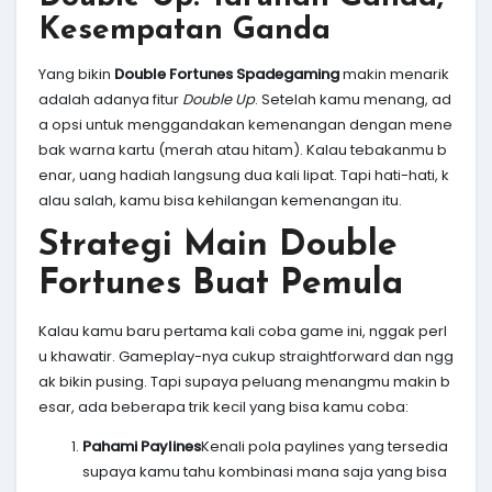
Kesempatan Ganda
Yang bikin
Double Fortunes Spadegaming
makin menarik
adalah adanya fitur
Double Up
. Setelah kamu menang, ad
a opsi untuk menggandakan kemenangan dengan mene
bak warna kartu (merah atau hitam). Kalau tebakanmu b
enar, uang hadiah langsung dua kali lipat. Tapi hati-hati, k
alau salah, kamu bisa kehilangan kemenangan itu.
Strategi Main Double
Fortunes Buat Pemula
Kalau kamu baru pertama kali coba game ini, nggak perl
u khawatir. Gameplay-nya cukup straightforward dan ngg
ak bikin pusing. Tapi supaya peluang menangmu makin b
esar, ada beberapa trik kecil yang bisa kamu coba:
Pahami Paylines
Kenali pola paylines yang tersedia
supaya kamu tahu kombinasi mana saja yang bisa