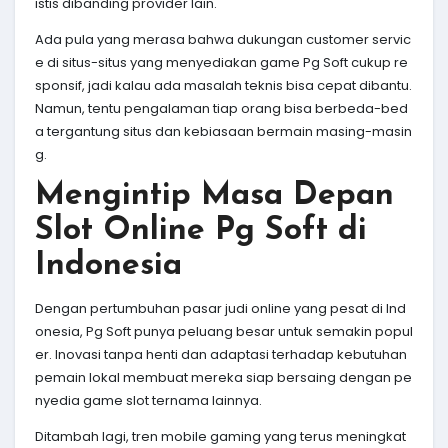
istis dibanding provider lain.
Ada pula yang merasa bahwa dukungan customer servic
e di situs-situs yang menyediakan game Pg Soft cukup re
sponsif, jadi kalau ada masalah teknis bisa cepat dibantu.
Namun, tentu pengalaman tiap orang bisa berbeda-bed
a tergantung situs dan kebiasaan bermain masing-masin
g.
Mengintip Masa Depan
Slot Online Pg Soft di
Indonesia
Dengan pertumbuhan pasar judi online yang pesat di Ind
onesia, Pg Soft punya peluang besar untuk semakin popul
er. Inovasi tanpa henti dan adaptasi terhadap kebutuhan
pemain lokal membuat mereka siap bersaing dengan pe
nyedia game slot ternama lainnya.
Ditambah lagi, tren mobile gaming yang terus meningkat