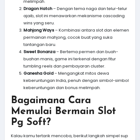
melimpah.
Dragon Hatch
– Dengan tema naga dan telur-telur
ajaib, slot ini menawarkan mekanisme cascading
wins yang seru.
Mahjong Ways
– Kombinasi antara slot dan elemen
permainan mahjong, cocok buat yang suka
tantangan baru.
Sweet Bonanza
– Bertema permen dan buah-
buahan manis, game ini terkenal dengan fitur
tumbling reels dan pembayaran cluster.
Ganesha Gold
– Mengangkat mitos dewa
keberuntungan India, penuh dengan simbol-simbol
keberuntungan dan bonus melimpah.
Bagaimana Cara
Memulai Bermain Slot
Pg Soft?
Kalau kamu tertarik mencoba, berikut langkah simpel sup