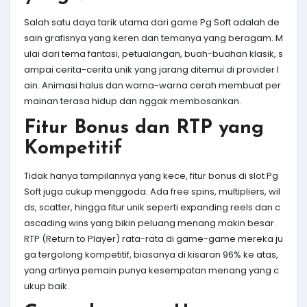
Salah satu daya tarik utama dari game Pg Soft adalah de
sain grafisnya yang keren dan temanya yang beragam. M
ulai dari tema fantasi, petualangan, buah-buahan klasik, s
ampai cerita-cerita unik yang jarang ditemui di provider l
ain. Animasi halus dan warna-warna cerah membuat per
mainan terasa hidup dan nggak membosankan.
Fitur Bonus dan RTP yang
Kompetitif
Tidak hanya tampilannya yang kece, fitur bonus di slot Pg
Soft juga cukup menggoda. Ada free spins, multipliers, wil
ds, scatter, hingga fitur unik seperti expanding reels dan c
ascading wins yang bikin peluang menang makin besar.
RTP (Return to Player) rata-rata di game-game mereka ju
ga tergolong kompetitif, biasanya di kisaran 96% ke atas,
yang artinya pemain punya kesempatan menang yang c
ukup baik.