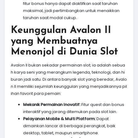
fitur bonus hanya dapat diaktifkan saat taruhan
maksimal, jadi pertimbangkan untuk menaikkan
taruhan saat modal cukup.
Keunggulan Avalon II
yang Membuatnya
Menonjol di Dunia Slot
Avalon II bukan sekadar permainan slot; ia adalah sebua
h karya seni yang merangkum legenda, teknologi, dan hi
buran jadi satu. Di antara banyak slot yang beredar, Avalo
n II memiliki sejumlah keunggulan yang menjadikannya pil
ihan favorit para pemain:
Mekanik Permainan Inovatif:
Fitur quest dan bonus
interaktif yang jarang ditemukan pada slot lain.
Pelayanan Mobile & Multi Platform:
Dapat
dimainkan lancar di berbagai perangkat, baik
desktop, tablet, maupun smartphone.