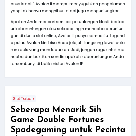
onus kreatif, Avalon II mampu menyuguhkan pengalaman
yang tak hanya menghibur tetapi juga menguntungkan.
Apakah Anda mencari sensasi petualangan klasik bertab
ur keberuntungan atau sekadar ingin mencoba peruntun
gan di dunia slot online, Avalon II punya semua itu. Legend
a pulau Avalon kini bisa Anda jelajahi langsung lewat puta
ran reels yang mendebarkan. Jadi, jangan ragu untuk me
ncoba dan buktikan sendiri apakah keberuntungan Anda
tersembunyi di balik misteri Avalon II!
Slot Terbaik
Seberapa Menarik Sih
Game Double Fortunes
Spadegaming untuk Pecinta