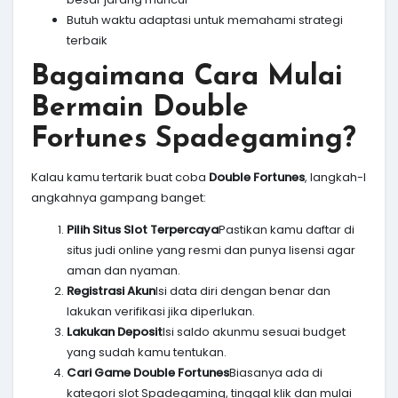
Butuh waktu adaptasi untuk memahami strategi
terbaik
Bagaimana Cara Mulai
Bermain Double
Fortunes Spadegaming?
Kalau kamu tertarik buat coba
Double Fortunes
, langkah-l
angkahnya gampang banget:
Pilih Situs Slot Terpercaya
Pastikan kamu daftar di
situs judi online yang resmi dan punya lisensi agar
aman dan nyaman.
Registrasi Akun
Isi data diri dengan benar dan
lakukan verifikasi jika diperlukan.
Lakukan Deposit
Isi saldo akunmu sesuai budget
yang sudah kamu tentukan.
Cari Game Double Fortunes
Biasanya ada di
kategori slot Spadegaming, tinggal klik dan mulai