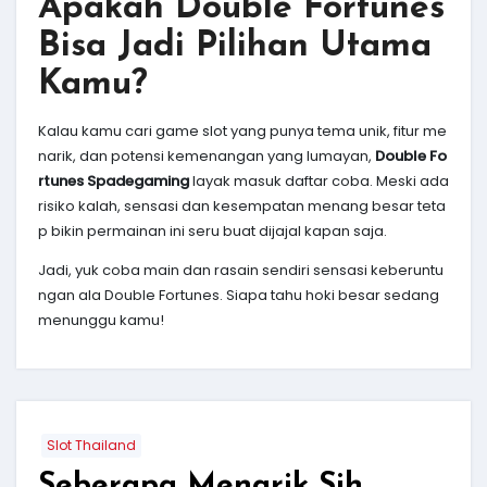
Apakah Double Fortunes
Bisa Jadi Pilihan Utama
Kamu?
Kalau kamu cari game slot yang punya tema unik, fitur me
narik, dan potensi kemenangan yang lumayan,
Double Fo
rtunes Spadegaming
layak masuk daftar coba. Meski ada
risiko kalah, sensasi dan kesempatan menang besar teta
p bikin permainan ini seru buat dijajal kapan saja.
Jadi, yuk coba main dan rasain sendiri sensasi keberuntu
ngan ala Double Fortunes. Siapa tahu hoki besar sedang
menunggu kamu!
Slot Thailand
Seberapa Menarik Sih