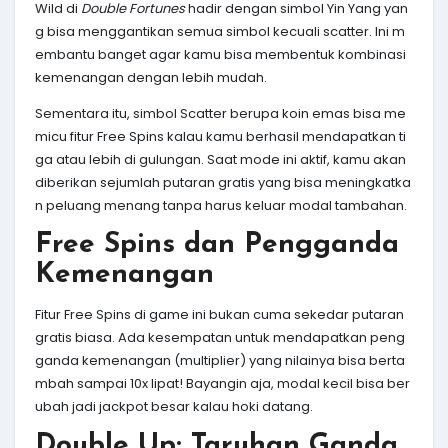
Wild di
Double Fortunes
hadir dengan simbol Yin Yang yan
g bisa menggantikan semua simbol kecuali scatter. Ini m
embantu banget agar kamu bisa membentuk kombinasi
kemenangan dengan lebih mudah.
Sementara itu, simbol Scatter berupa koin emas bisa me
micu fitur Free Spins kalau kamu berhasil mendapatkan ti
ga atau lebih di gulungan. Saat mode ini aktif, kamu akan
diberikan sejumlah putaran gratis yang bisa meningkatka
n peluang menang tanpa harus keluar modal tambahan.
Free Spins dan Pengganda
Kemenangan
Fitur Free Spins di game ini bukan cuma sekedar putaran
gratis biasa. Ada kesempatan untuk mendapatkan peng
ganda kemenangan (multiplier) yang nilainya bisa berta
mbah sampai 10x lipat! Bayangin aja, modal kecil bisa ber
ubah jadi jackpot besar kalau hoki datang.
Double Up: Taruhan Ganda,