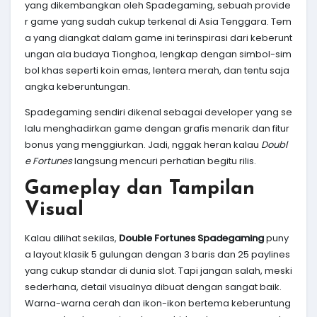
yang dikembangkan oleh Spadegaming, sebuah provide
r game yang sudah cukup terkenal di Asia Tenggara. Tem
a yang diangkat dalam game ini terinspirasi dari keberunt
ungan ala budaya Tionghoa, lengkap dengan simbol-sim
bol khas seperti koin emas, lentera merah, dan tentu saja
angka keberuntungan.
Spadegaming sendiri dikenal sebagai developer yang se
lalu menghadirkan game dengan grafis menarik dan fitur
bonus yang menggiurkan. Jadi, nggak heran kalau
Doubl
e Fortunes
langsung mencuri perhatian begitu rilis.
Gameplay dan Tampilan
Visual
Kalau dilihat sekilas,
Double Fortunes Spadegaming
puny
a layout klasik 5 gulungan dengan 3 baris dan 25 paylines
yang cukup standar di dunia slot. Tapi jangan salah, meski
sederhana, detail visualnya dibuat dengan sangat baik.
Warna-warna cerah dan ikon-ikon bertema keberuntung