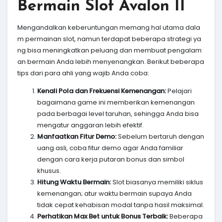
Bermain Slot Avalon II
Mengandalkan keberuntungan memang hal utama dala
m permainan slot, namun terdapat beberapa strategi ya
ng bisa meningkatkan peluang dan membuat pengalam
an bermain Anda lebih menyenangkan. Berikut beberapa
tips dari para ahli yang wajib Anda coba:
Kenali Pola dan Frekuensi Kemenangan:
Pelajari
bagaimana game ini memberikan kemenangan
pada berbagai level taruhan, sehingga Anda bisa
mengatur anggaran lebih efektif.
Manfaatkan Fitur Demo:
Sebelum bertaruh dengan
uang asli, coba fitur demo agar Anda familiar
dengan cara kerja putaran bonus dan simbol
khusus.
Hitung Waktu Bermain:
Slot biasanya memiliki siklus
kemenangan; atur waktu bermain supaya Anda
tidak cepat kehabisan modal tanpa hasil maksimal.
Perhatikan Max Bet untuk Bonus Terbaik:
Beberapa