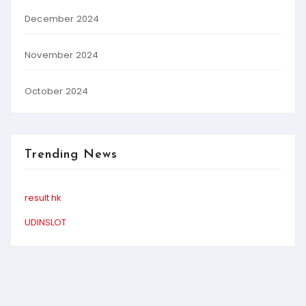
December 2024
November 2024
October 2024
Trending News
result hk
UDINSLOT