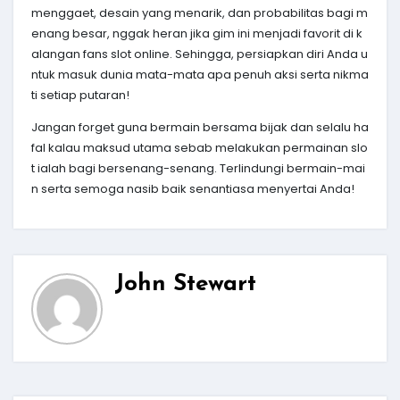
menggaet, desain yang menarik, dan probabilitas bagi m
enang besar, nggak heran jika gim ini menjadi favorit di k
alangan fans slot online. Sehingga, persiapkan diri Anda u
ntuk masuk dunia mata-mata apa penuh aksi serta nikma
ti setiap putaran!
Jangan forget guna bermain bersama bijak dan selalu ha
fal kalau maksud utama sebab melakukan permainan slo
t ialah bagi bersenang-senang. Terlindungi bermain-mai
n serta semoga nasib baik senantiasa menyertai Anda!
John Stewart