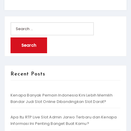
Search
for:
Recent Posts
Kenapa Banyak Pemain Indonesia Kini Lebih Memilih
Bandar Judi Slot Online Dibandingkan Slot Darat?
Apa Itu RTP Live Slot Admin Jarwo Terbaru dan Kenapa
Informasi Ini Penting Banget Buat Kamu?