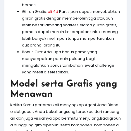
berhasil.
Giliran Gratis:
oli 4d
Partisipan dapat menyebabkan
giliran gratis dengan memperoleh tiga ataupun
lebih besar lambang scatter.Selama giliran gratis,
pemain dapat meraih kesempatan untuk menang
lebih banyak melimpah tanpa mempertaruhkan
duit orang-orang itu.
Bonus Gim: Ada juga bonus game yang
menyampaikan pemain peluang bagi
mengalahkan bonus tambahan lewat challenge
yang mesti diselesaikan.
Model serta Grafis yang
Menawan
Ketika Kamu pertama kali menyingkap Agent Jane Blond
e slot gacor, Anda bakal langsung terpukau dari rancang
an dan juga visualnya apa bermutu menjulang.Backgroun
d punggung gim dipenuhi serta komponen-komponen a