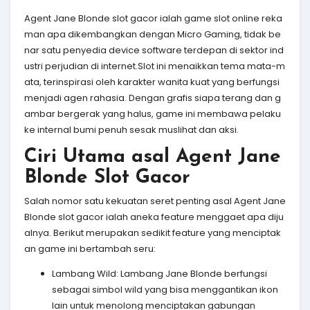
Agent Jane Blonde slot gacor ialah game slot online reka
man apa dikembangkan dengan Micro Gaming, tidak be
nar satu penyedia device software terdepan di sektor ind
ustri perjudian di internet.Slot ini menaikkan tema mata-m
ata, terinspirasi oleh karakter wanita kuat yang berfungsi
menjadi agen rahasia. Dengan grafis siapa terang dan g
ambar bergerak yang halus, game ini membawa pelaku
ke internal bumi penuh sesak muslihat dan aksi.
Ciri Utama asal Agent Jane
Blonde Slot Gacor
Salah nomor satu kekuatan seret penting asal Agent Jane
Blonde slot gacor ialah aneka feature menggaet apa diju
alnya. Berikut merupakan sedikit feature yang menciptak
an game ini bertambah seru:
Lambang Wild: Lambang Jane Blonde berfungsi
sebagai simbol wild yang bisa menggantikan ikon
lain untuk menolong menciptakan gabungan