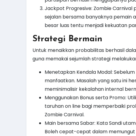
Jackpot Progresive: Zombie Carnival 
sejalan bersama banyaknya pemain 
besar luas tentu menjadi kekuatan pan
Strategi Bermain
Untuk menaikkan probabilitas berhasil da
guna memakai sejumlah strategi melakukan 
Menetapkan Kendala Modal: Sebelum In
manfaatkan. Masalah yang satu ini 
meminimalisir kekalahan internal ber
Menggunakan Bonus serta Promo: Util
taruhan on line bagi memperbaiki pr
Zombie Carnival.
Main bersama Sabar: Kata Sandi utam
Boleh cepat-cepat dalam memungut k