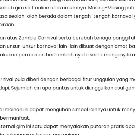
n sebab gim slot online atas umumnya. Masing-Masing put
asa seolah-olah berada dalam tengah-tengah karnaval 
iraan.
cian atas Zombie Carnival serta berubah tenaga panggil 
an unsur-unsur karnaval lain-lain dibuat dengan amat ba
lakukan permainan bertambah nyata serta mengasyikka
rnival pula diberi dengan berbagai fitur unggulan yang 
pi. Sejumlah ciri apa pantas untuk diunggulkan asal gam
permainan ini dapat mengubah simbol lainnya untuk men
 bermanfaat.
ernal gim ini satu dapat menyalakan putaran gratis apa
da gulungan-gulungan permainan.