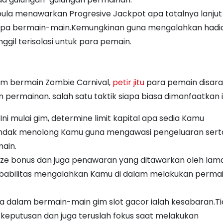
pula menawarkan Progresive Jackpot apa totalnya lanjut
apa bermain-main.Kemungkinan guna mengalahkan hadi
ggil terisolasi untuk para pemain.
lam bermain Zombie Carnival,
petir jitu
para pemain disar
permainan. salah satu taktik siapa biasa dimanfaatkan i
i mulai gim, determine limit kapital apa sedia Kamu
hendak menolong Kamu guna mengawasi pengeluaran sert
main.
ize bonus dan juga penawaran yang ditawarkan oleh lam
obabilitas mengalahkan Kamu di dalam melakukan perma
a dalam bermain-main gim slot gacor ialah kesabaran.T
eputusan dan juga teruslah fokus saat melakukan