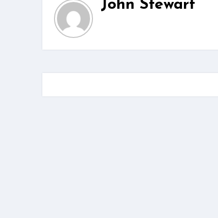
John Stewart