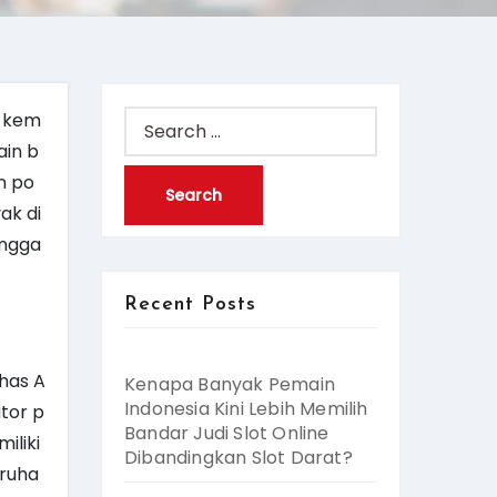
, kem
Search
ain b
for:
n po
ak di
ingga
Recent Posts
has A
Kenapa Banyak Pemain
Indonesia Kini Lebih Memilih
ator p
Bandar Judi Slot Online
iliki
Dibandingkan Slot Darat?
aruha