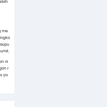
ebih
ng me
tingka
maupu
umit.
an ni
gan r
s ya