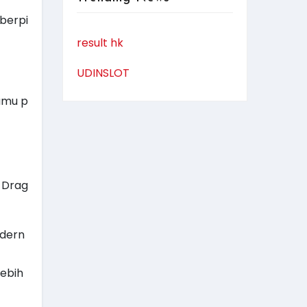
berpi
result hk
UDINSLOT
amu p
 Drag
odern
lebih