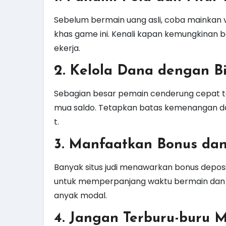
Sebelum bermain uang asli, coba mainkan v
khas game ini. Kenali kapan kemungkinan 
ekerja.
2. Kelola Dana dengan Bi
Sebagian besar pemain cenderung cepat t
mua saldo. Tetapkan batas kemenangan da
t.
3. Manfaatkan Bonus dan
Banyak situs judi menawarkan bonus depos
untuk memperpanjang waktu bermain dan
anyak modal.
4. Jangan Terburu-buru 