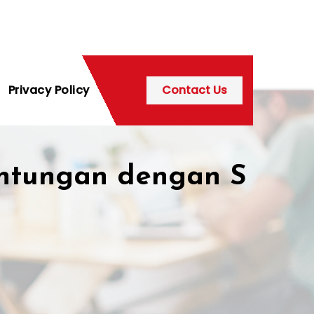
Privacy Policy
Contact Us
untungan dengan S