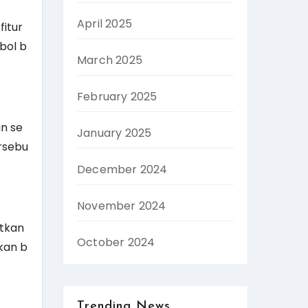
April 2025
itur
bol b
March 2025
February 2025
n se
January 2025
rsebu
December 2024
November 2024
atkan
October 2024
kan b
Trending News