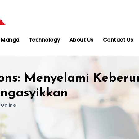
Manga
Technology
About Us
Contact Us
gons: Menyelami Keber
engasyikkan
 Online