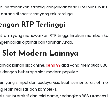
 pertahankan strategi dan jangan terlalu terburu-buru 
 datang di saat-saat yang tak terduga.
dengan RTP Tertinggi
tform yang menawarkan RTP tinggi. Ini akan memberi k
gembalian optimal dari taruhan Anda.
 Slot Modern Lainnya
yak pilihan slot online,
sena 99
apa yang membuat 888
at dengan beberapa slot modern populer:
in yang simpel dan budaya Asia kuat, sementara slot m
 lebih realistis dan kompleks.
ki fitur interaktif dan mini game, sedangkan 888 Dragons 