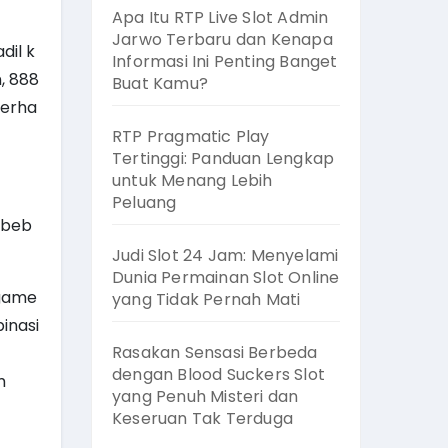
Apa Itu RTP Live Slot Admin
Jarwo Terbaru dan Kenapa
dil k
Informasi Ini Penting Banget
, 888
Buat Kamu?
derha
RTP Pragmatic Play
Tertinggi: Panduan Lengkap
untuk Menang Lebih
Peluang
 beb
Judi Slot 24 Jam: Menyelami
Dunia Permainan Slot Online
 game
yang Tidak Pernah Mati
inasi
Rasakan Sensasi Berbeda
dengan Blood Suckers Slot
m
yang Penuh Misteri dan
Keseruan Tak Terduga