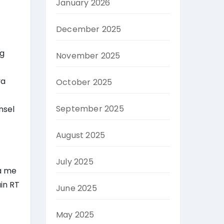
January 2026
December 2025
ng
November 2025
ya
October 2025
September 2025
nsel
August 2025
July 2025
a me
in RT
June 2025
May 2025