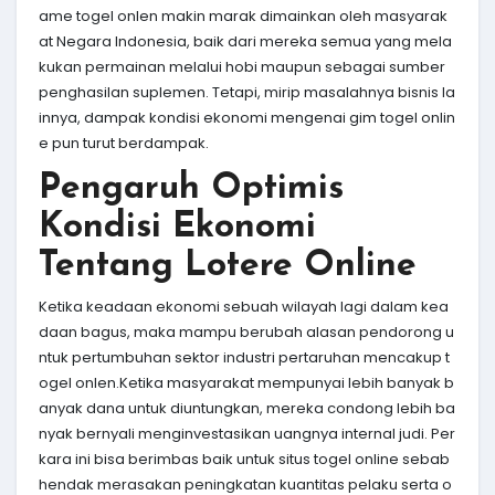
ame togel onlen makin marak dimainkan oleh masyarak
at Negara Indonesia, baik dari mereka semua yang mela
kukan permainan melalui hobi maupun sebagai sumber
penghasilan suplemen. Tetapi, mirip masalahnya bisnis la
innya, dampak kondisi ekonomi mengenai gim togel onlin
e pun turut berdampak.
Pengaruh Optimis
Kondisi Ekonomi
Tentang Lotere Online
Ketika keadaan ekonomi sebuah wilayah lagi dalam kea
daan bagus, maka mampu berubah alasan pendorong u
ntuk pertumbuhan sektor industri pertaruhan mencakup t
ogel onlen.Ketika masyarakat mempunyai lebih banyak b
anyak dana untuk diuntungkan, mereka condong lebih ba
nyak bernyali menginvestasikan uangnya internal judi. Per
kara ini bisa berimbas baik untuk situs togel online sebab
hendak merasakan peningkatan kuantitas pelaku serta o