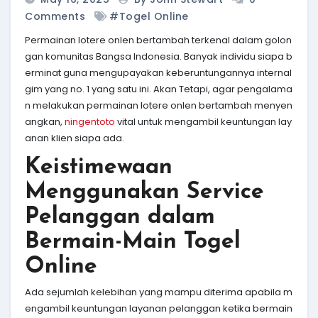
Comments
#togel Online
Permainan lotere onlen bertambah terkenal dalam golon
gan komunitas Bangsa Indonesia. Banyak individu siapa b
erminat guna mengupayakan keberuntungannya internal
gim yang no. 1 yang satu ini. Akan Tetapi, agar pengalama
n melakukan permainan lotere onlen bertambah menyen
angkan,
ningentoto
vital untuk mengambil keuntungan lay
anan klien siapa ada.
Keistimewaan
Menggunakan Service
Pelanggan dalam
Bermain-Main Togel
Online
Ada sejumlah kelebihan yang mampu diterima apabila m
engambil keuntungan layanan pelanggan ketika bermain