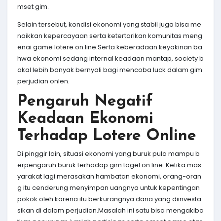
mset gim.
Selain tersebut, kondisi ekonomi yang stabil juga bisa me
naikkan kepercayaan serta ketertarikan komunitas meng
enai game lotere on line.Serta keberadaan keyakinan ba
hwa ekonomi sedang internal keadaan mantap, society b
akal lebih banyak bernyali bagi mencoba luck dalam gim
perjudian onlen.
Pengaruh Negatif
Keadaan Ekonomi
Terhadap Lotere Online
Di pinggir lain, situasi ekonomi yang buruk pula mampu b
erpengaruh buruk terhadap gim togel on line. Ketika mas
yarakat lagi merasakan hambatan ekonomi, orang-oran
g itu cenderung menyimpan uangnya untuk kepentingan
pokok oleh karena itu berkurangnya dana yang diinvesta
sikan di dalam perjudian.Masalah ini satu bisa mengakiba