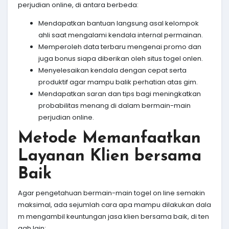
perjudian online, di antara berbeda:
Mendapatkan bantuan langsung asal kelompok
ahli saat mengalami kendala internal permainan.
Memperoleh data terbaru mengenai promo dan
juga bonus siapa diberikan oleh situs togel onlen.
Menyelesaikan kendala dengan cepat serta
produktif agar mampu balik perhatian atas gim.
Mendapatkan saran dan tips bagi meningkatkan
probabilitas menang di dalam bermain-main
perjudian online.
Metode Memanfaatkan
Layanan Klien bersama
Baik
Agar pengetahuan bermain-main togel on line semakin
maksimal, ada sejumlah cara apa mampu dilakukan dala
m mengambil keuntungan jasa klien bersama baik, di ten
gah lain: