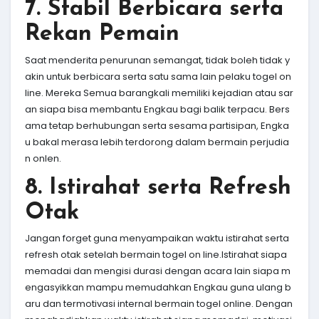
7. Stabil Berbicara serta
Rekan Pemain
Saat menderita penurunan semangat, tidak boleh tidak y
akin untuk berbicara serta satu sama lain pelaku togel on
line. Mereka Semua barangkali memiliki kejadian atau sar
an siapa bisa membantu Engkau bagi balik terpacu. Bers
ama tetap berhubungan serta sesama partisipan, Engka
u bakal merasa lebih terdorong dalam bermain perjudia
n onlen.
8. Istirahat serta Refresh
Otak
Jangan forget guna menyampaikan waktu istirahat serta
refresh otak setelah bermain togel on line.Istirahat siapa
memadai dan mengisi durasi dengan acara lain siapa m
engasyikkan mampu memudahkan Engkau guna ulang b
aru dan termotivasi internal bermain togel online. Dengan