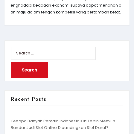
enghadapi keadaan ekonomi supaya dapat menahan d
an maju dalam tengah kompetisi yang bertambah ketat.
Search
for:
Recent Posts
Kenapa Banyak Pemain Indonesia Kini Lebih Memilih
Bandar Judi Slot Online Dibandingkan Slot Darat?