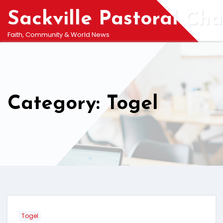
Skip
Sackville Pastoral Ch
to
content
Faith, Community & World News
Category: Togel
Togel