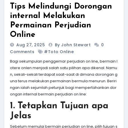
Tips Melindungi Dorongan
internal Melakukan
Permainan Perjudian
Online
Aug 27, 2025
By John Stewart
0
Comments
#toto Online
Bagi sekumpulan penggemar perjudian on line, bermain l
otere onlen menjadi salah satu pilihan apa dikenal. Namu
n, sekali-sekali terdapat saat-saat di dimana dorongan g
una terus melakukan permainan bermula menurun. Beriri
ngan ialah sejumlah petunjuk bagi mempertahankan dor
ongan internal bermain perjudian on line:
1. Tetapkan Tujuan apa
Jelas
Sebelum memulai bermain perjudian on line, pilih tujuan s