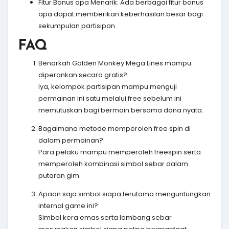
Fitur Bonus apa Menarik: Ada berbagai fitur bonus
apa dapat memberikan keberhasilan besar bagi
sekumpulan partisipan.
FAQ
Benarkah Golden Monkey Mega Lines mampu
diperankan secara gratis?
Iya, kelompok partisipan mampu menguji
permainan ini satu melalui free sebelum ini
memutuskan bagi bermain bersama dana nyata.
Bagaimana metode memperoleh free spin di
dalam permainan?
Para pelaku mampu memperoleh freespin serta
memperoleh kombinasi simbol sebar dalam
putaran gim.
Apaan saja simbol siapa terutama menguntungkan
internal game ini?
Simbol kera emas serta lambang sebar