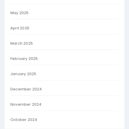
May 2025
April 2025
March 2025
February 2025
January 2025
December 2024
November 2024
October 2024