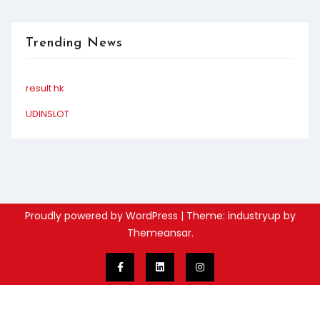
Trending News
result hk
UDINSLOT
Proudly powered by WordPress
|
Theme: industryup by
Themeansar
.