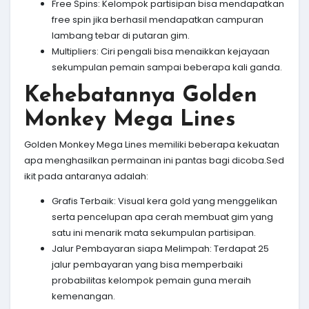
Free Spins: Kelompok partisipan bisa mendapatkan
free spin jika berhasil mendapatkan campuran
lambang tebar di putaran gim.
Multipliers: Ciri pengali bisa menaikkan kejayaan
sekumpulan pemain sampai beberapa kali ganda.
Kehebatannya Golden
Monkey Mega Lines
Golden Monkey Mega Lines memiliki beberapa kekuatan
apa menghasilkan permainan ini pantas bagi dicoba.Sed
ikit pada antaranya adalah:
Grafis Terbaik: Visual kera gold yang menggelikan
serta pencelupan apa cerah membuat gim yang
satu ini menarik mata sekumpulan partisipan.
Jalur Pembayaran siapa Melimpah: Terdapat 25
jalur pembayaran yang bisa memperbaiki
probabilitas kelompok pemain guna meraih
kemenangan.