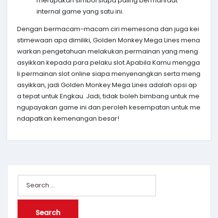
merupakan simbol siapa paling bermanfaat
internal game yang satu ini.
Dengan bermacam-macam ciri memesona dan juga kei
stimewaan apa dimiliki, Golden Monkey Mega Lines mena
warkan pengetahuan melakukan permainan yang meng
asyikkan kepada para pelaku slot.Apabila Kamu mengga
li permainan slot online siapa menyenangkan serta meng
asyikkan, jadi Golden Monkey Mega Lines adalah opsi ap
a tepat untuk Engkau. Jadi, tidak boleh bimbang untuk me
ngupayakan game ini dan peroleh kesempatan untuk me
ndapatkan kemenangan besar!
Search
for: