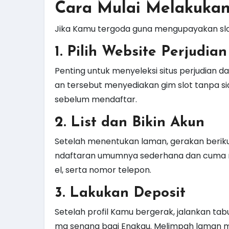
Cara Mulai Melakukan
Jika Kamu tergoda guna mengupayakan slot 
1. Pilih Website Perjudia
Penting untuk menyeleksi situs perjudian d
an tersebut menyediakan gim slot tanpa sia
sebelum mendaftar.
2. List dan Bikin Akun
Setelah menentukan laman, gerakan beriku
ndaftaran umumnya sederhana dan cuma me
el, serta nomor telepon.
3. Lakukan Deposit
Setelah profil Kamu bergerak, jalankan ta
ma senang bagi Engkau. Melimpah laman 