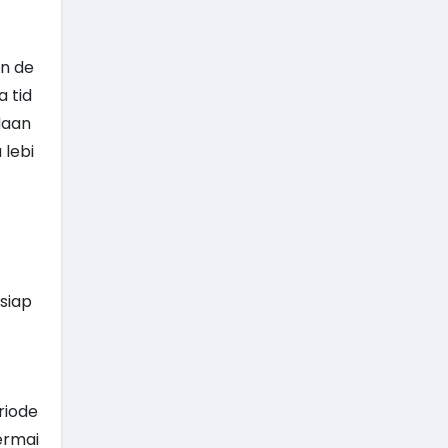
n de
 tid
daan
 lebi
siap
riode
ermai