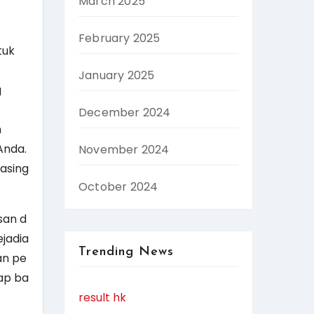
March 2025
February 2025
tuk
January 2025
g
December 2024
n
Anda.
November 2024
asing
October 2024
san d
jadia
Trending News
an pe
ap ba
result hk