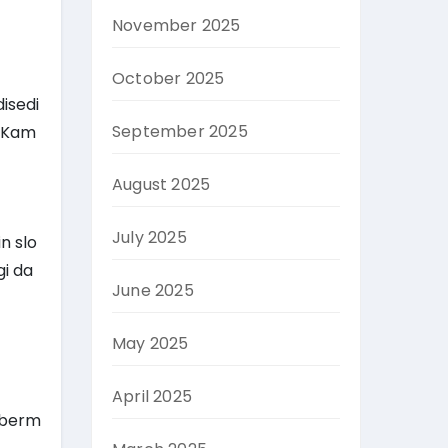
November 2025
October 2025
isedi
September 2025
k Kam
August 2025
July 2025
n slo
gi da
June 2025
May 2025
April 2025
 berm