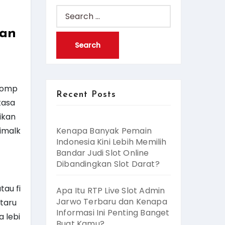
Search
for:
nan
elomp
Recent Posts
tasa
ikan
simalk
Kenapa Banyak Pemain
Indonesia Kini Lebih Memilih
Bandar Judi Slot Online
Dibandingkan Slot Darat?
tau fi
Apa Itu RTP Live Slot Admin
Jarwo Terbaru dan Kenapa
 taru
Informasi Ini Penting Banget
 lebi
Buat Kamu?