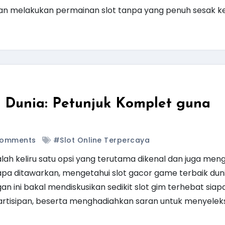
angan melakukan permainan slot tanpa yang penuh sesak 
s Dunia: Petunjuk Komplet guna
Comments
#slot Online Terpercaya
lah keliru satu opsi yang terutama dikenal dan juga men
iapa ditawarkan, mengetahui slot gacor game terbaik dun
n ini bakal mendiskusikan sedikit slot gim terhebat siap
artisipan, beserta menghadiahkan saran untuk menyeleks