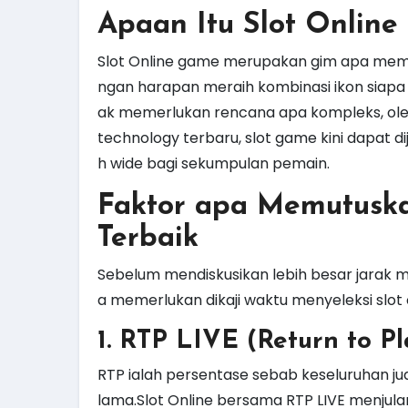
Apaan Itu Slot Onlin
Slot Online game merupakan gim apa mem
ngan harapan meraih kombinasi ikon siapa
ak memerlukan rencana apa kompleks, oleh
technology terbaru, slot game kini dapat di
h wide bagi sekumpulan pemain.
Faktor apa Memutuska
Terbaik
Sebelum mendiskusikan lebih besar jarak m
a memerlukan dikaji waktu menyeleksi slot 
1. RTP LIVE (Return to Pl
RTP ialah persentase sebab keseluruhan jud
lama.Slot Online bersama RTP LIVE menjulan