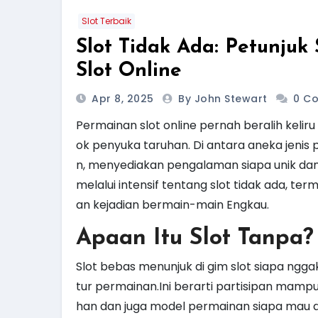
Slot Terbaik
Slot Tidak Ada: Petunju
Slot Online
Apr 8, 2025
By John Stewart
0 C
Permainan slot online pernah beralih keliru
ok penyuka taruhan. Di antara aneka jenis 
n, menyediakan pengalaman siapa unik dan 
melalui intensif tentang slot tidak ada, t
an kejadian bermain-main Engkau.
Apaan Itu Slot Tanpa?
Slot bebas menunjuk di gim slot siapa ngga
tur permainan.Ini berarti partisipan mamp
han dan juga model permainan siapa mau di