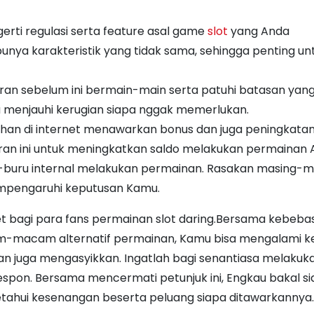
rti regulasi serta feature asal game
slot
yang Anda
nya karakteristik yang tidak sama, sehingga penting un
ran sebelum ini bermain-main serta patuhi batasan yan
 menjauhi kerugian siapa nggak memerlukan.
han di internet menawarkan bonus dan juga peningkata
waran ini untuk meningkatkan saldo melakukan permainan 
u-buru internal melakukan permainan. Rasakan masing-m
mempengaruhi keputusan Kamu.
et bagi para fans permainan slot daring.Bersama kebeba
macam alternatif permainan, Kamu bisa mengalami ke
an juga mengasyikkan. Ingatlah bagi senantiasa melakuk
spon. Bersama mencermati petunjuk ini, Engkau bakal si
etahui kesenangan beserta peluang siapa ditawarkannya.