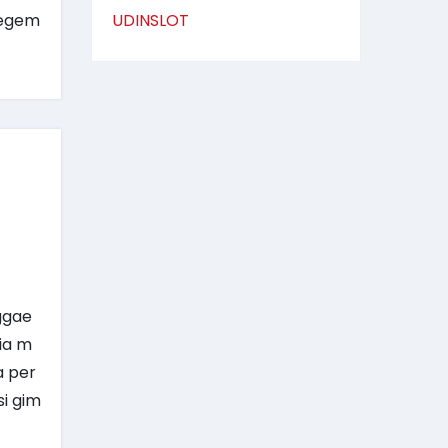
kegem
UDINSLOT
ggae
ia m
a per
i gim